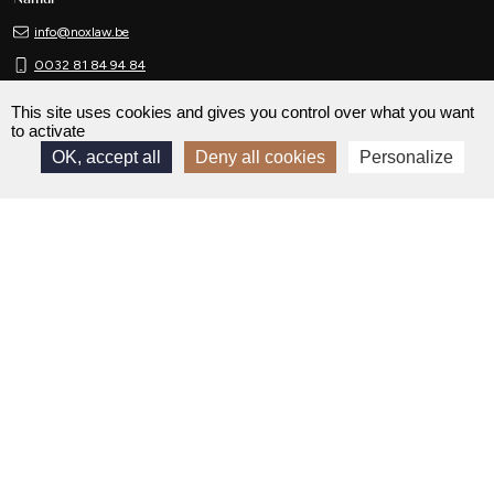
info@noxlaw.be
0032 81 84 94 84
Rue Phocas Lejeune, 8
This site uses cookies and gives you control over what you want
5032 Isnes (Gembloux)
to activate
OK, accept all
Deny all cookies
Personalize
Liège
info@noxlaw.be
0032 4 277 09 94
Rue du 11 Novembre, 19
4460 Grâce-Hollogne
Mons
info@noxlaw.be
0032 81 84 94 84
Chaussée de Binche, 177 A
7000 Mons
Bruxelles (Delta)